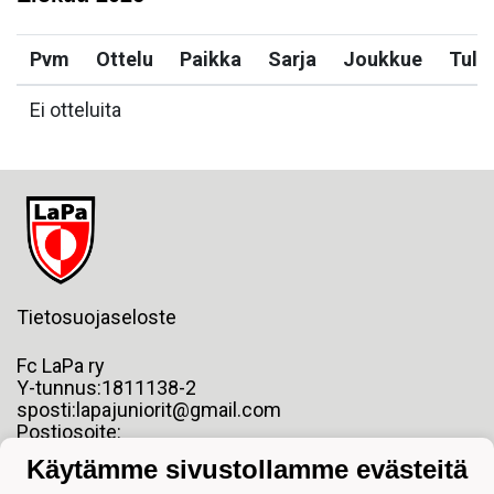
Pvm
Ottelu
Paikka
Sarja
Joukkue
Tulo
Ei otteluita
Tietosuojaseloste
Fc LaPa ry
Y-tunnus:1811138-2
sposti:lapajuniorit@gmail.com
Postiosoite:
Pormestarinkatu 6 2 krs.
Käytämme sivustollamme evästeitä
53100 LAPPEENRANTA