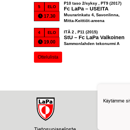
P10 taso 2/syksy , PT9 (2017)
5
ELO
Fc LaPa
–
USEITA
Muurarinkatu 4, Savonlinna,
17.30
Mitta-Keittiöt-areena
ITÄ 2 , P11 (2015)
4
ELO
StU
–
Fc LaPa Valkoinen
19.00
Sammonlahden tekonurmi A
Ottelulista
Fc
Käytämme siv
Y-tun
spost
Posti
Porme
Tietosuojaseloste
5310