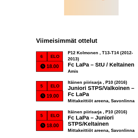
Viimeisimmät ottelut
P12 Kolmonen , T13-T14 (2012-
6
ELO
2013)
Fc LaPa
–
StU / Keltainen
18.00
Amis
Itäinen piirisarja , P10 (2016)
5
ELO
Juniori STPS/Valkoinen
–
Fc LaPa
19.00
Mittakeittiöt areena, Savonlinna
Itäinen piirisarja , P10 (2016)
5
ELO
Fc LaPa
–
Juniori
STPS/Keltainen
18.00
Mittakeittiöt areena, Savonlinna