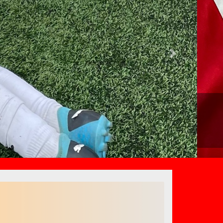
Next
ilta yhteystiedot ja tule mukaan... FC
apajuniorit@gmail.com