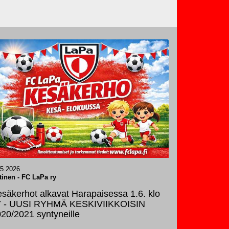
.5.2026
tinen
-
FC LaPa ry
säkerhot alkavat Harapaisessa 1.6. klo
7 - UUSI RYHMÄ KESKIVIIKKOISIN
20/2021 syntyneille