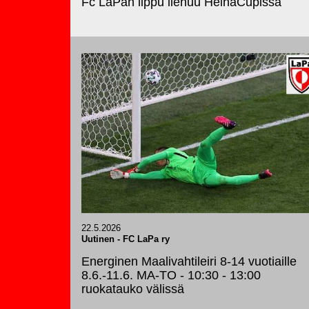
Fc LaPan lippu liehuu HeinäCupissa
22.5.2026
Uutinen
-
FC LaPa ry
Energinen Maalivahtileiri 8-14 vuotiaille
8.6.-11.6. MA-TO - 10:30 - 13:00
ruokatauko välissä