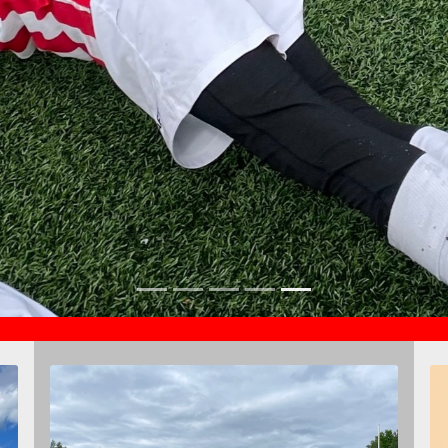
n Join FC LaPa
 eri joukkueisiin. Katso oman ikäluokkasi joukkueen sivu
rs in different teams. Ask for contact information l