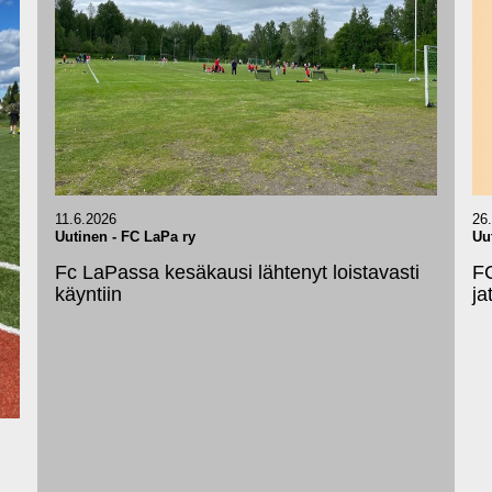
26
11.6.2026
Uu
Uutinen
-
FC LaPa ry
FC
Fc LaPassa kesäkausi lähtenyt loistavasti
ja
käyntiin