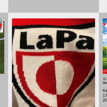
18
Uu
Ke
1
20