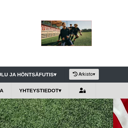
Arkisto
▾
LU JA HÖNTSÄFUTIS
▾
A
YHTEYSTIEDOT
▾