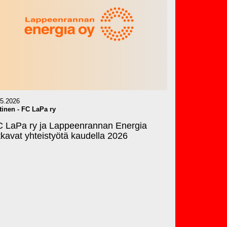
.5.2026
tinen
-
FC LaPa ry
 LaPa ry ja Lappeenrannan Energia
tkavat yhteistyötä kaudella 2026