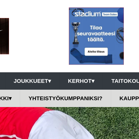
JOUKKUEET
▾
KERHOT
▾
TAITOKOU
KKI
▾
YHTEISTYÖKUMPPANIKSI?
KAUPP