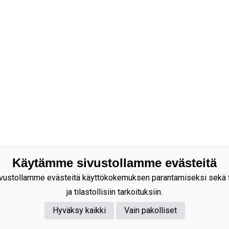
Käytämme sivustollamme evästeitä
 LaPa ry
ustollamme evästeitä käyttökokemuksen parantamiseksi sekä to
nus:1811138-2
ja tilastollisiin tarkoituksiin.
i:lapajuniorit@gmail.com
osoite:
Hyväksy kaikki
Vain pakolliset
starinkatu 6 2 krs.
0 LAPPEENRANTA