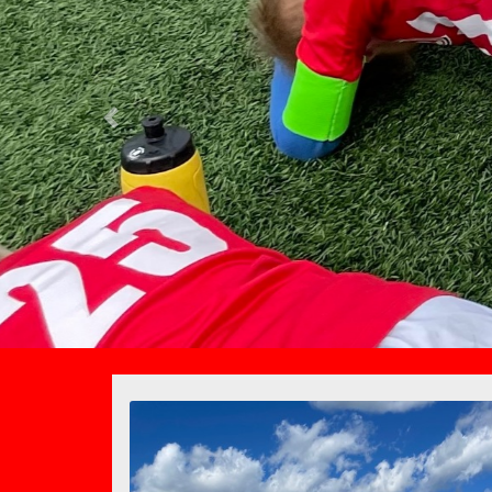
Previous
Liity FC LaPaa
FC LaPaan mahtuu uusia pelaajia
LaPa can accommodate new playe