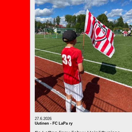
27.6.2026
Uutinen
-
FC LaPa ry