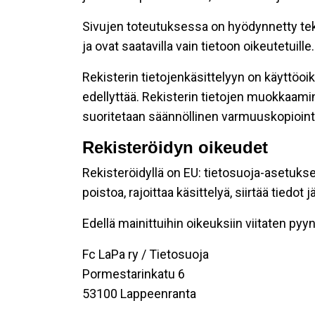
Sivujen toteutuksessa on hyödynnetty tekni
ja ovat saatavilla vain tietoon oikeutetuille.
Rekisterin tietojenkäsittelyyn on käyttöoik
edellyttää. Rekisterin tietojen muokkaami
suoritetaan säännöllinen varmuuskopiointi
Rekisteröidyn oikeudet
Rekisteröidyllä on EU: tietosuoja-asetukse
poistoa, rajoittaa käsittelyä, siirtää tiedo
Edellä mainittuihin oikeuksiin viitaten pyynn
Fc LaPa ry / Tietosuoja
Pormestarinkatu 6
53100 Lappeenranta