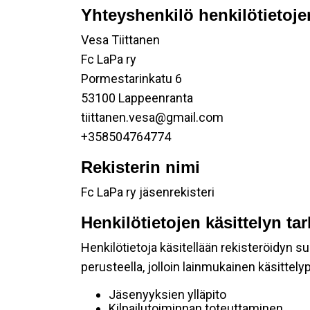
Yhteyshenkilö henkilötietoje
Vesa Tiittanen
Fc LaPa ry
Pormestarinkatu 6
53100 Lappeenranta
tiittanen.vesa@gmail.com
+358504764774
Rekisterin nimi
Fc LaPa ry jäsenrekisteri
Henkilötietojen käsittelyn ta
Henkilötietoja käsitellään rekisteröidyn 
perusteella, jolloin lainmukainen käsittelyp
Jäsenyyksien ylläpito
Kilpailutoiminnan toteuttaminen