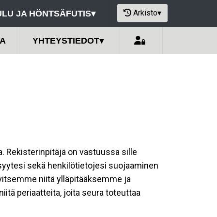
Arkisto
▾
LU JA HÖNTSÄFUTIS
▾
A
YHTEYSTIEDOT
▾
a. Rekisterinpitäjä on vastuussa sille
isyytesi sekä henkilötietojesi suojaaminen
rvitsemme niitä ylläpitääksemme ja
tä periaatteita, joita seura toteuttaa