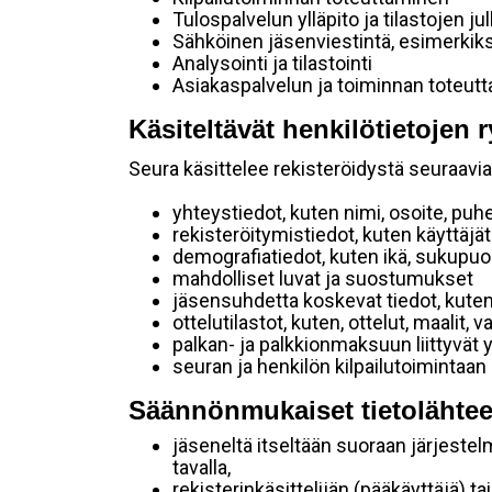
Tulospalvelun ylläpito ja tilastojen ju
Sähköinen jäsenviestintä, esimerkik
Analysointi ja tilastointi
Asiakaspalvelun ja toiminnan toteut
Käsiteltävät henkilötietojen r
Seura käsittelee rekisteröidystä seuraavia 
yhteystiedot, kuten nimi, osoite, puh
rekisteröitymistiedot, kuten käyttäj
demografiatiedot, kuten ikä, sukupuoli 
mahdolliset luvat ja suostumukset
jäsensuhdetta koskevat tiedot, kuten
ottelutilastot, kuten, ottelut, maalit,
palkan- ja palkkionmaksuun liittyvät 
seuran ja henkilön kilpailutoimintaan
Säännönmukaiset tietolähtee
jäseneltä itseltään suoraan järjestel
tavalla,
rekisterinkäsittelijän (pääkäyttäjä) ta