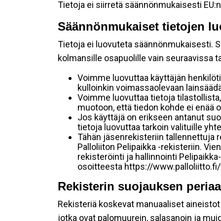
Tietoja ei siirretä säännönmukaisesti EU:n
Säännönmukaiset tietojen lu
Tietoja ei luovuteta säännönmukaisesti. Se
kolmansille osapuolille vain seuraavissa 
Voimme luovuttaa käyttäjän henkilöti
kulloinkin voimassaolevaan lainsäädän
Voimme luovuttaa tietoja tilastollista,
muotoon, että tiedon kohde ei enää ol
Jos käyttäjä on erikseen antanut s
tietoja luovuttaa tarkoin valituille y
Tähän jäsenrekisteriin tallennettuja
Palloliiton Pelipaikka -rekisteriin. V
rekisteröinti ja hallinnointi Pelipai
osoitteesta https://www.palloliitto.fi
Rekisterin suojauksen periaa
Rekisteriä koskevat manuaaliset aineistot s
jotka ovat palomuurein, salasanoin ja muid