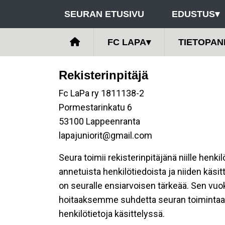
SEURAN ETUSIVU
EDUSTUS
▾
FC LAPA
▾
TIETOPAN
Rekisterinpitäjä
Fc LaPa ry 1811138-2
Pormestarinkatu 6
53100 Lappeenranta
lapajuniorit@gmail.com
Seura toimii rekisterinpitäjänä niille henk
annetuista henkilötiedoista ja niiden käsi
on seuralle ensiarvoisen tärkeää. Sen vuo
hoitaaksemme suhdetta seuran toimintaan os
henkilötietoja käsittelyssä.