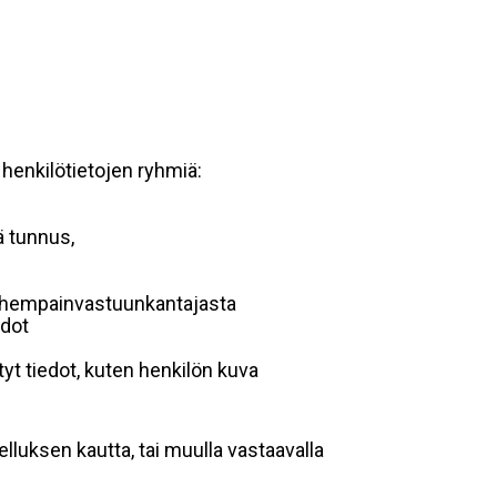
 henkilötietojen ryhmiä:
ä tunnus,
 vanhempainvastuunkantajasta
edot
yt tiedot, kuten henkilön kuva
lluksen kautta, tai muulla vastaavalla