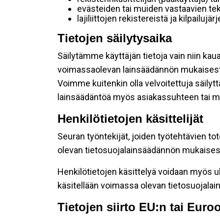
evästeiden tai muiden vastaavien tek
lajiliittojen rekistereistä ja kilpailujä
Tietojen säilytysaika
Säilytämme käyttäjän tietoja vain niin kau
voimassaolevan lainsäädännön mukaisest
Voimme kuitenkin olla velvoitettuja säily
lainsäädäntöä myös asiakassuhteen tai mu
Henkilötietojen käsittelijät
Seuran työntekijät, joiden työtehtävien to
olevan tietosuojalainsäädännön mukaisesti
Henkilötietojen käsittelyä voidaan myös ul
käsitellään voimassa olevan tietosuojala
Tietojen siirto EU:n tai Eur