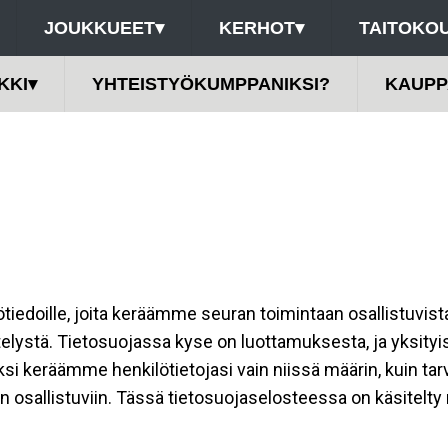
JOUKKUEET
▾
KERHOT
▾
TAITOKOU
KKI
▾
YHTEISTYÖKUMPPANIKSI?
KAUPP
ilötiedoille, joita keräämme seuran toimintaan osallistuvist
ttelystä. Tietosuojassa kyse on luottamuksesta, ja yksity
ksi keräämme henkilötietojasi vain niissä määrin, kuin ta
allistuviin. Tässä tietosuojaselosteessa on käsitelty nii