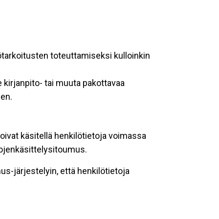
ötarkoitusten toteuttamiseksi kulloinkin
 kirjanpito- tai muuta pakottavaa
een.
oivat käsitellä henkilötietoja voimassa
tojenkäsittelysitoumus.
-järjestelyin, että henkilötietoja