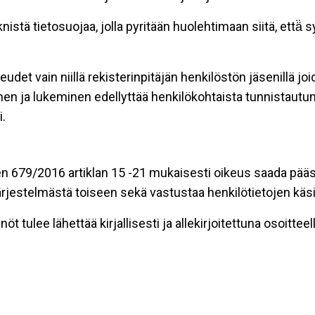
stä tietosuojaa, jolla pyritään huolehtimaan siitä, että̈
eudet vain niillä rekisterinpitäjän henkilöstön jäsenillä j
nen ja lukeminen edellyttää henkilökohtaista tunnistautum
.
n 679/2016 artiklan 15 -21 mukaisesti oikeus saada pääsy 
t järjestelmästä toiseen sekä vastustaa henkilötietojen käsi
öt tulee lähettää kirjallisesti ja allekirjoitettuna osoitteell