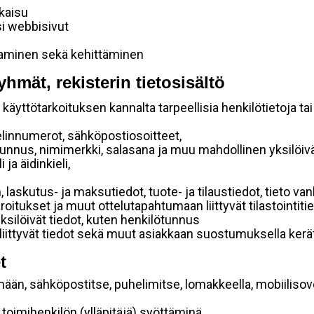
lkaisu
si webbisivut
taminen sekä kehittäminen
yhmät, rekisterin tietosisältö
käyttötarkoituksen kannalta tarpeellisia henkilötietoja tai
elinnumerot, sähköpostiosoitteet,
ätunnus, nimimerkki, salasana ja muu mahdollinen yksilöiv
ja äidinkieli,
, laskutus- ja maksutiedot, tuote- ja tilaustiedot, tieto
 varoitukset ja muut ottelutapahtumaan liittyvät tilastointiti
yksilöivät tiedot, kuten henkilötunnus
 liittyvät tiedot sekä muut asiakkaan suostumuksella kerät
t
mään, sähköpostitse, puhelimitse, lomakkeella, mobiilisove
i toimihenkilön (ylläpitäjä) syöttäminä