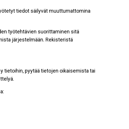
 syötetyt tiedot säilyvät muuttumattomina
oiden työtehtävien suorittaminen sitä
ista järjestelmään. Rekisteristä
tietoihin, pyytää tietojen oikaisemista tai
ttelyä.
a: