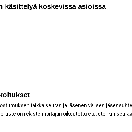
n käsittelyä koskevissa asioissa
rkoitukset
suostumuksen taikka seuran ja jäsenen välisen jäsensuht
eruste on rekisterinpitäjän oikeutettu etu, etenkin seuraav