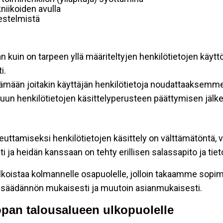
niikoiden avulla
rjestelmistä
an kuin on tarpeen yllä määriteltyjen henkilötietojen käytt
i.
ttämään joitakin käyttäjän henkilötietoja noudattaaksemme
un henkilötietojen käsittelyperusteen päättymisen jälk
teuttamiseksi henkilötietojen käsittely on välttämätöntä, v
 ja heidän kanssaan on tehty erillisen salassapito ja tie
koistaa kolmannelle osapuolelle, jolloin takaamme sopimus
insäädännön mukaisesti ja muutoin asianmukaisesti.
oopan talousalueen ulkopuolelle