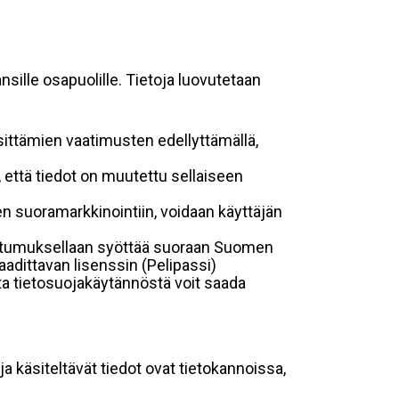
sille osapuolille. Tietoja luovutetaan
sittämien vaatimusten edellyttämällä,
n, että tiedot on muutettu sellaiseen
suoramarkkinointiin, voidaan käyttäjän
suostumuksellaan syöttää suoraan Suomen
aadittavan lisenssin (Pelipassi)
sta tietosuojakäytännöstä voit saada
ja käsiteltävät tiedot ovat tietokannoissa,