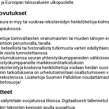
 ja Euroopan talousalueen ulkopuolelle.
ovutukset
ura ei myy tai vuokraa rekisteröidyn henkilötietoja kolman
tapauksissa:
etoja toimivaltaisten viranomaisten tai muiden tahojen e
töön perustuvalla, tavalla.
 tieteellistä tai historiallista tutkimusta varten edellyttäe
e niistä tunnistettavissa.
uostumuksensa seuran yhteistyökumppaneiden sähköiseen 
hteistyökumppaneille markkinointitarkoituksiin.
 rekisteröityjä koskevia henkilötietoja voidaan heidän 
iennin tarkoituksena on urheilutoimintaan osallistumiseen v
kka-rekisterissä. Lisätietoja Suomen Palloliiton noudattama
/tietosuoja/
tteet
äilytetään suojatuissa tiloissa. Digitaalisesti tallennetut 
en teknisten keinojen avulla suojattuja.