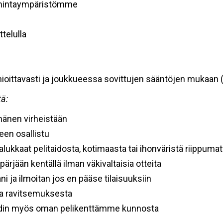
imintaympäristömme
ttelulla
nioittavasti ja joukkueessa sovittujen sääntöjen mukaan 
tä:
hänen virheistään
een osallistu
kkaat pelitaidosta, kotimaasta tai ihonväristä riippumat
ä pärjään kentällä ilman väkivaltaisia otteita
ni ja ilmoitan jos en pääse tilaisuuksiin
ta ravitsemuksesta
lehdin myös oman pelikenttämme kunnosta