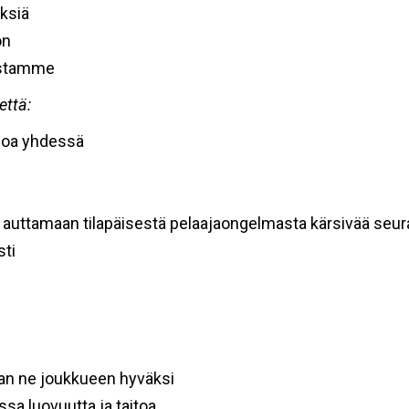
ksiä
on
astamme
että:
loa yhdessä
 auttamaan tilapäisestä pelaajaongelmasta kärsivää seur
ti
aan ne joukkueen hyväksi
sa luovuutta ja taitoa