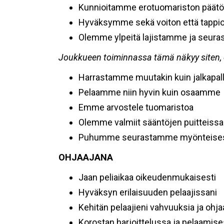
Kunnioitamme erotuomariston päätö
Hyväksymme sekä voiton että tappi
Olemme ylpeitä lajistamme ja seur
Joukkueen toiminnassa tämä näkyy siten, 
Harrastamme muutakin kuin jalkapal
Pelaamme niin hyvin kuin osaamme
Emme arvostele tuomaristoa
Olemme valmiit sääntöjen puitteissa
Puhumme seurastamme myönteises
OHJAAJANA
Jaan peliaikaa oikeudenmukaisesti
Hyväksyn erilaisuuden pelaajissani
Kehitän pelaajieni vahvuuksia ja ohj
Korostan harjoittelussa ja pelaamises