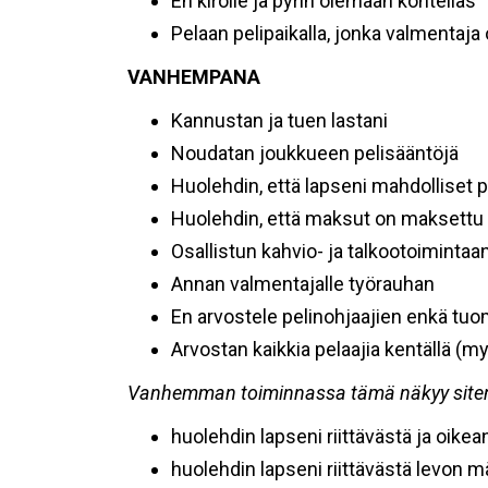
En kiroile ja pyrin olemaan kohtelias
Pelaan pelipaikalla, jonka valmentaja
VANHEMPANA
Kannustan ja tuen lastani
Noudatan joukkueen pelisääntöjä
Huolehdin, että lapseni mahdolliset 
Huolehdin, että maksut on maksettu 
Osallistun kahvio- ja talkootoimintaa
Annan valmentajalle työrauhan
En arvostele pelinohjaajien enkä tu
Arvostan kaikkia pelaajia kentällä (m
Vanhemman toiminnassa tämä näkyy siten,
huolehdin lapseni riittävästä ja oike
huolehdin lapseni riittävästä levon m