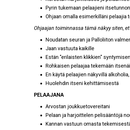
Pyrin tukemaan pelaajieni itsetunno
Ohjaan omalla esimerkilläni pelaajia 
Ohjaajan toiminnassa tämä näkyy siten, et
Noudatan seuran ja Palloliiton valme
Jaan vastuuta kaikille
Estän "erilaisten klikkien" syntymise
Rohkaisen pelaajaa tekemään itsenäis
En käytä pelaajien näkyvillä alkoholi
Huolehdin itseni kehittämisestä
PELAAJANA
Arvostan joukkuetovereitani
Pelaan ja harjoittelen pelisääntöjä n
Kannan vastuun omasta tekemisest