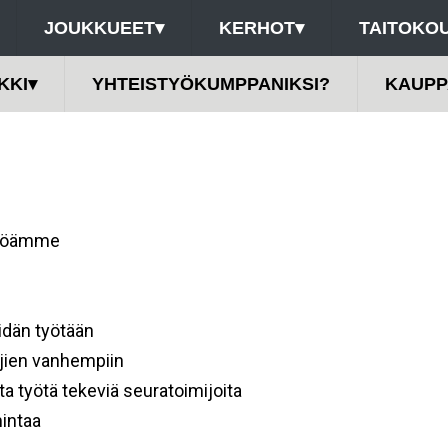
JOUKKUEET
▾
KERHOT
▾
TAITOKOU
KKI
▾
YHTEISTYÖKUMPPANIKSI?
KAUPP
stöämme
idän työtään
jien vanhempiin
työtä tekeviä seuratoimijoita
intaa