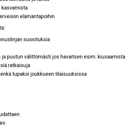
n kasvamista
terveisiin elämäntapoihin
tä:
nnuslinjan suosituksia
n ja puutun välittömästi jos havaitsen esim. kiusaamista
iä ratkaisuja
a, enkä tupakoi joukkueen tilaisuuksissa
oudattaen
äni