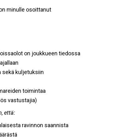
 on minulle osoittanut
poissaolot on joukkueen tiedossa
ajallaan
n sekä kuljetuksiin
omareiden toimintaa
yös vastustajia)
 että:
anlaisesta ravinnon saannista
äärästä