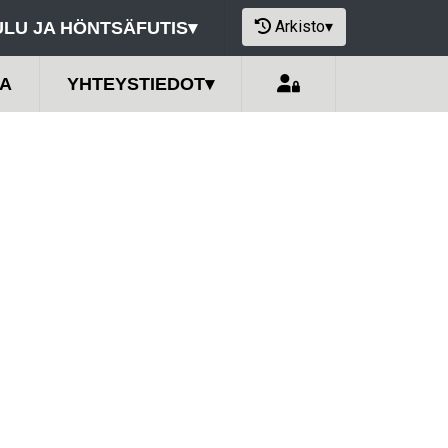
Arkisto
▾
LU JA HÖNTSÄFUTIS
▾
A
YHTEYSTIEDOT
▾