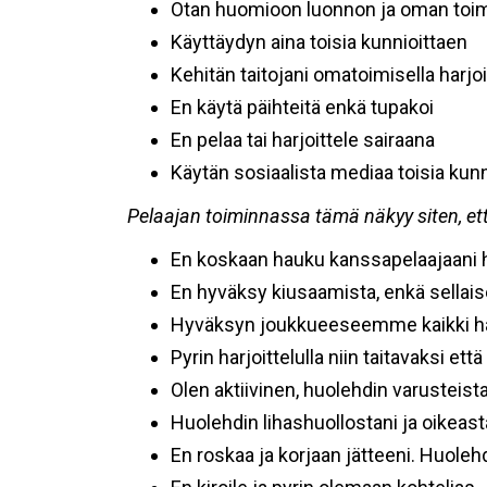
Otan huomioon luonnon ja oman to
Käyttäydyn aina toisia kunnioittaen
Kehitän taitojani omatoimisella harjoi
En käytä päihteitä enkä tupakoi
En pelaa tai harjoittele sairaana
Käytän sosiaalista mediaa toisia kun
Pelaajan toiminnassa tämä näkyy siten, et
En koskaan hauku kanssapelaajaani 
En hyväksy kiusaamista, enkä sellais
Hyväksyn joukkueeseemme kaikki halu
Pyrin harjoittelulla niin taitavaksi ett
Olen aktiivinen, huolehdin varusteista
Huolehdin lihashuollostani ja oikeas
En roskaa ja korjaan jätteeni. Huo