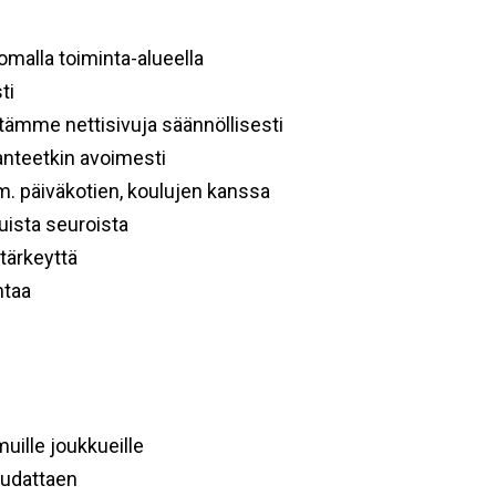
alla toiminta-alueella
ti
ämme nettisivuja säännöllisesti
anteetkin avoimesti
. päiväkotien, koulujen kanssa
uista seuroista
tärkeyttä
ntaa
lle joukkueille
oudattaen