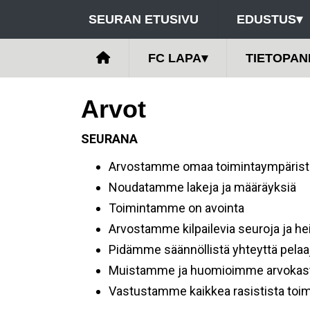
SEURAN ETUSIVU
EDUSTUS
▾
FC LAPA
▾
TIETOPAN
Arvot
SEURANA
Arvostamme omaa toimintaympäri
Noudatamme lakeja ja määräyksiä
Toimintamme on avointa
Arvostamme kilpailevia seuroja ja he
Pidämme säännöllistä yhteyttä pelaa
Muistamme ja huomioimme arvokasta 
Vastustamme kaikkea rasistista toim