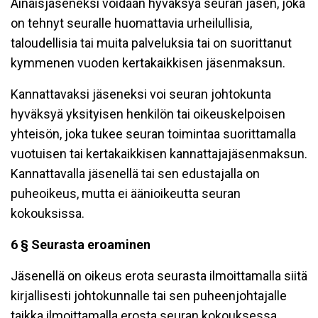
Ainaisjäseneksi voidaan hyväksyä seuran jäsen, joka
on tehnyt seuralle huomattavia urheilullisia,
taloudellisia tai muita palveluksia tai on suorittanut
kymmenen vuoden kertakaikkisen jäsenmaksun.
Kannattavaksi jäseneksi voi seuran johtokunta
hyväksyä yksityisen henkilön tai oikeuskelpoisen
yhteisön, joka tukee seuran toimintaa suorittamalla
vuotuisen tai kertakaikkisen kannattajajäsenmaksun.
Kannattavalla jäsenellä tai sen edustajalla on
puheoikeus, mutta ei äänioikeutta seuran
kokouksissa.
6 § Seurasta eroaminen
Jäsenellä on oikeus erota seurasta ilmoittamalla siitä
kirjallisesti johtokunnalle tai sen puheenjohtajalle
taikka ilmoittamalla erosta seuran kokouksessa