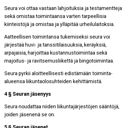
Seura voi ottaa vastaan lahjoituksia ja testamentteja
sekä omistaa toimintaansa varten tarpeellisia
kiinteistöjä ja omistaa ja ylläpitää urheilulaitoksia.
Aatteellisen toimintansa tukemiseksi seura voi
järjestää huvi- ja tanssitilaisuuksia, keräyksiä,
arpajaisia, harjoittaa kustannustoimintaa sekä
majoitus- ja ravitsemusliikettä ja bingotoimintaa.
Seura pyrkii aloitteellisesti edistämään toiminta-
alueensa liikuntaolosuhteiden kehittämistä.
4 § Seuran jäsenyys
Seura noudattaa niiden liikuntajärjestöjen sääntöjä,
joiden jäsenenä se on.
5 § Seuran jäsenet