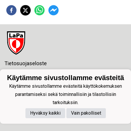
Tietosuojaseloste
Fc LaPa ry
Käytämme sivustollamme evästeitä
Y-tunnus:1811138-2
Käytämme sivustollamme evästeitä käyttökokemuksen
sposti:lapajuniorit@gmail.com
Postiosoite:
parantamiseksi sekä toiminnallisiin ja tilastollisiin
Pormestarinkatu 6 2 krs.
tarkoituksiin.
53100 LAPPEENRANTA
Hyväksy kaikki
Vain pakolliset