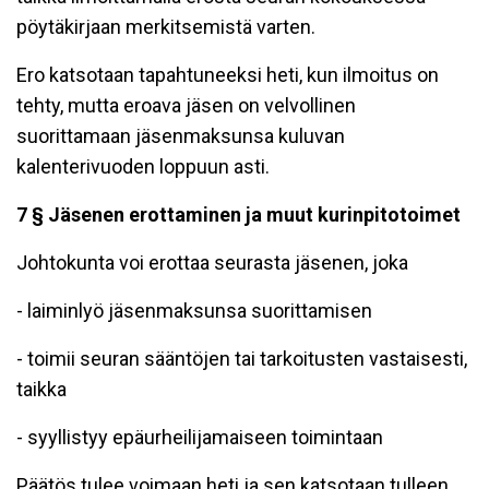
pöytäkirjaan merkitsemistä varten.
Ero katsotaan tapahtuneeksi heti, kun ilmoitus on
tehty, mutta eroava jäsen on velvollinen
suorittamaan jäsenmaksunsa kuluvan
kalenterivuoden loppuun asti.
7 § Jäsenen erottaminen ja muut kurinpitotoimet
Johtokunta voi erottaa seurasta jäsenen, joka
- laiminlyö jäsenmaksunsa suorittamisen
- toimii seuran sääntöjen tai tarkoitusten vastaisesti,
taikka
- syyllistyy epäurheilijamaiseen toimintaan
Päätös tulee voimaan heti ja sen katsotaan tulleen