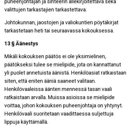
puheenjohtajan ja sihteerin allekirjoitettava sekä
valittujen tarkastajien tarkastettava.
Johtokunnan, jaostojen ja valiokuntien pöytäkirjat
tarkastetaan heti tai seuraavassa kokouksessa.
13 § Äänestys
Mikäli kokouksen päätös ei ole yksimielinen,
päätökseksi tulee se mielipide, jota on kannattanut
yli puolet annetuista äänistä. Henkilöasiat ratkaistaan
siten, että eniten ääniä saaneet valitaan.
Henkilövaaleissa äänten mennessä tasan vaali
ratkaistaan arvalla. Muissa asioissa se mielipide
voittaa, johon kokouksen puheenjohtaja on yhtynyt.
Henkilövaali suoritetaan vaadittaessa suljettuja
lippuja käyttämällä.