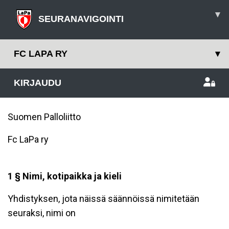
▾
SEURANAVIGOINTI
FC LAPA RY
▾
KIRJAUDU
Suomen Palloliitto
Fc LaPa ry
1 § Nimi, kotipaikka ja kieli
Yhdistyksen, jota näissä säännöissä nimitetään
seuraksi, nimi on