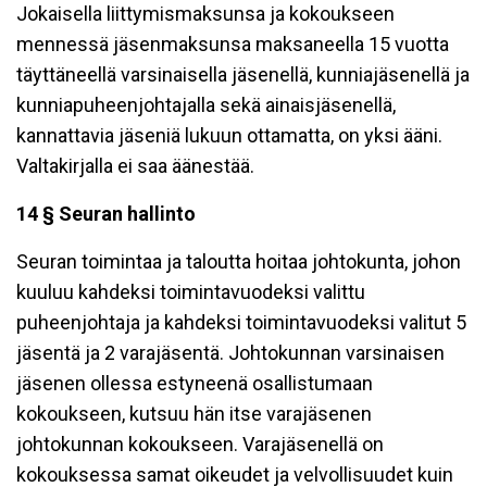
Jokaisella liittymismaksunsa ja kokoukseen
mennessä jäsenmaksunsa maksaneella 15 vuotta
täyttäneellä varsinaisella jäsenellä, kunniajäsenellä ja
kunniapuheenjohtajalla sekä ainaisjäsenellä,
kannattavia jäseniä lukuun ottamatta, on yksi ääni.
Valtakirjalla ei saa äänestää.
14 § Seuran hallinto
Seuran toimintaa ja taloutta hoitaa johtokunta, johon
kuuluu kahdeksi toimintavuodeksi valittu
puheenjohtaja ja kahdeksi toimintavuodeksi valitut 5
jäsentä ja 2 varajäsentä. Johtokunnan varsinaisen
jäsenen ollessa estyneenä osallistumaan
kokoukseen, kutsuu hän itse varajäsenen
johtokunnan kokoukseen. Varajäsenellä on
kokouksessa samat oikeudet ja velvollisuudet kuin