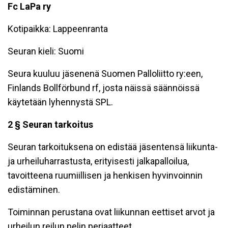
Fc LaPa ry
Kotipaikka: Lappeenranta
Seuran kieli: Suomi
Seura kuuluu jäsenenä Suomen Palloliitto ry:een,
Finlands Bollförbund rf, josta näissä säännöissä
käytetään lyhennystä SPL.
2 § Seuran tarkoitus
Seuran tarkoituksena on edistää jäsentensä liikunta-
ja urheiluharrastusta, erityisesti jalkapalloilua,
tavoitteena ruumiillisen ja henkisen hyvinvoinnin
edistäminen.
Toiminnan perustana ovat liikunnan eettiset arvot ja
urheilun reilun pelin periaatteet.