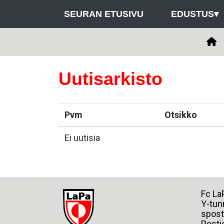
SEURAN ETUSIVU
EDUSTUS
▾
Uutisarkisto
Pvm
Otsikko
Ei uutisia
Fc
Y-tun
spost
Posti