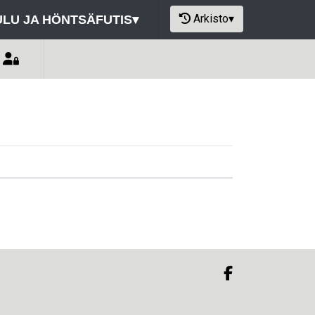
Arkisto
▾
LU JA HÖNTSÄFUTIS
▾