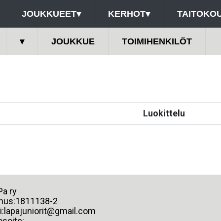
JOUKKUEET
▾
KERHOT
▾
TAITOKOU
▾
JOUKKUE
TOIMIHENKILÖT
Luokittelu
 LaPa ry
nus:1811138-2
i:lapajuniorit@gmail.com
osoite: