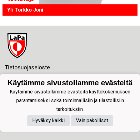
Yli-Torkko Joni
Tietosuojaseloste
Fc LaPa ry
Käytämme sivustollamme evästeitä
Y-tunnus:1811138-2
Käytämme sivustollamme evästeitä käyttökokemuksen
sposti:lapajuniorit@gmail.com
Postiosoite:
parantamiseksi sekä toiminnallisiin ja tilastollisiin
Pormestarinkatu 6 2 krs.
tarkoituksiin.
53100 LAPPEENRANTA
Hyväksy kaikki
Vain pakolliset