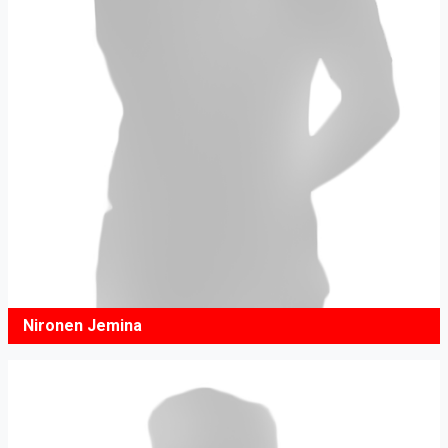
Nironen Jemina