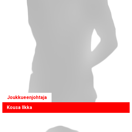
Joukkueenjohtaja
Kousa Ilkka