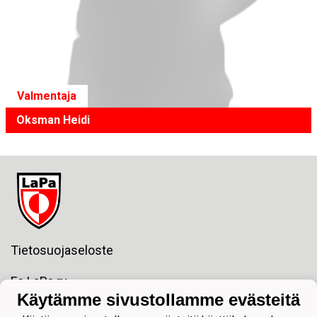
Valmentaja
Oksman Heidi
Tietosuojaseloste
Fc LaPa ry
Y-tunnus:1811138-2
Käytämme sivustollamme evästeitä
sposti:lapajuniorit@gmail.com