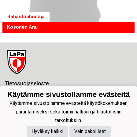
Rahastonhoitaja
Kosonen Anu
Tietosuojaseloste
Käytämme sivustollamme evästeitä
Fc LaPa ry
Y-tunnus:1811138-2
Käytämme sivustollamme evästeitä käyttökokemuksen
sposti:lapajuniorit@gmail.com
parantamiseksi sekä toiminnallisiin ja tilastollisiin
Postiosoite:
tarkoituksiin.
Pormestarinkatu 6 2 krs.
53100 LAPPEENRANTA
Hyväksy kaikki
Vain pakolliset