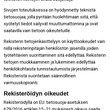
Sivujen toteutuksessa on hyödynnetty teknistä
tietosuojaa, jolla pyritään huolehtimaan siitä, että̈
syötetyt tiedot säilyvät muuttumattomina ja ovat
saatavilla vain tietoon oikeutetuille.
Rekisterin tietojenkäsittelyyn on käyttöoikeudet vain
niillä rekisterinpitäjän henkilöstön jäsenillä joiden
työtehtävien suorittaminen sitä edellyttää. Rekisterin
tietojen muokkaaminen ja lukeminen edellyttää
henkilökohtaista tunnistautumista järjestelmään.
Rekisteristä suoritetaan säännöllinen
varmuuskopiointi.
Rekisteröidyn oikeudet
Rekisteröidyllä on EU: tietosuoja-asetuksen
679/2016 artiklan 15 -21 mukaisesti oikeus saada