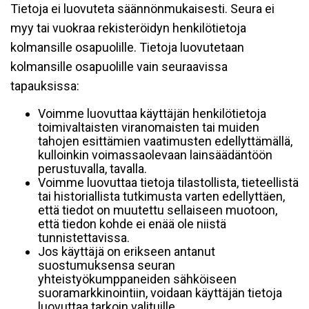
Tietoja ei luovuteta säännönmukaisesti. Seura ei
myy tai vuokraa rekisteröidyn henkilötietoja
kolmansille osapuolille. Tietoja luovutetaan
kolmansille osapuolille vain seuraavissa
tapauksissa:
Voimme luovuttaa käyttäjän henkilötietoja
toimivaltaisten viranomaisten tai muiden
tahojen esittämien vaatimusten edellyttämällä,
kulloinkin voimassaolevaan lainsäädäntöön
perustuvalla, tavalla.
Voimme luovuttaa tietoja tilastollista, tieteellistä
tai historiallista tutkimusta varten edellyttäen,
että tiedot on muutettu sellaiseen muotoon,
että tiedon kohde ei enää ole niistä
tunnistettavissa.
Jos käyttäjä on erikseen antanut
suostumuksensa seuran
yhteistyökumppaneiden sähköiseen
suoramarkkinointiin, voidaan käyttäjän tietoja
luovuttaa tarkoin valituille