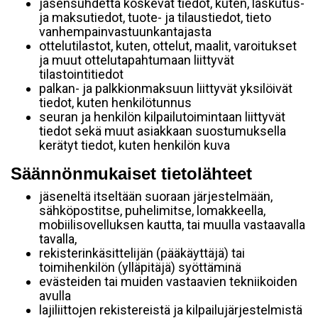
jäsensuhdetta koskevat tiedot, kuten, laskutus-
ja maksutiedot, tuote- ja tilaustiedot, tieto
vanhempainvastuunkantajasta
ottelutilastot, kuten, ottelut, maalit, varoitukset
ja muut ottelutapahtumaan liittyvät
tilastointitiedot
palkan- ja palkkionmaksuun liittyvät yksilöivät
tiedot, kuten henkilötunnus
seuran ja henkilön kilpailutoimintaan liittyvät
tiedot sekä muut asiakkaan suostumuksella
kerätyt tiedot, kuten henkilön kuva
Säännönmukaiset tietolähteet
jäseneltä itseltään suoraan järjestelmään,
sähköpostitse, puhelimitse, lomakkeella,
mobiilisovelluksen kautta, tai muulla vastaavalla
tavalla,
rekisterinkäsittelijän (pääkäyttäjä) tai
toimihenkilön (ylläpitäjä) syöttäminä
evästeiden tai muiden vastaavien tekniikoiden
avulla
lajiliittojen rekistereistä ja kilpailujärjestelmistä