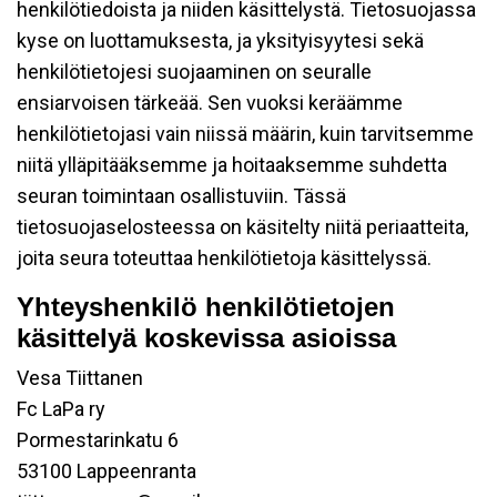
henkilötiedoista ja niiden käsittelystä. Tietosuojassa
kyse on luottamuksesta, ja yksityisyytesi sekä
henkilötietojesi suojaaminen on seuralle
ensiarvoisen tärkeää. Sen vuoksi keräämme
henkilötietojasi vain niissä määrin, kuin tarvitsemme
niitä ylläpitääksemme ja hoitaaksemme suhdetta
seuran toimintaan osallistuviin. Tässä
tietosuojaselosteessa on käsitelty niitä periaatteita,
joita seura toteuttaa henkilötietoja käsittelyssä.
Yhteyshenkilö henkilötietojen
käsittelyä koskevissa asioissa
Vesa Tiittanen
Fc LaPa ry
Pormestarinkatu 6
53100 Lappeenranta