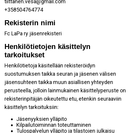
tiittanen.vesa@gmail.com
+358504764774
Rekisterin nimi
Fc LaPa ry jäsenrekisteri
Henkilötietojen käsittelyn
tarkoitukset
Henkilötietoja käsitellään rekisteröidyn
suostumuksen taikka seuran ja jäsenen välisen
jäsensuhteen taikka muun asiallisen yhteyden
perusteella, jolloin lainmukainen käsittelyperuste on
rekisterinpitäjän oikeutettu etu, etenkin seuraaviin
käsittelyn tarkoituksiin:
Jäsenyyksien ylläpito
Kilpailutoiminnan toteuttaminen
Tulospalvelun ylläpito ja tilastojen julkaisu