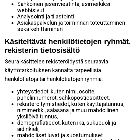
Sähköinen jäsenviestintä, esimerkiksi
webbisivut
Analysointi ja tilastointi
Asiakaspalvelun ja toiminnan toteuttaminen
sekä kehittäminen
Käsiteltävät henkilötietojen ryhmät,
rekisterin tietosisältö
Seura käsittelee rekisteröidystä seuraavia
käyttötarkoituksen kannalta tarpeellisia
henkilötietoja tai henkilötietojen ryhmiä:
yhteystiedot, kuten nimi, osoite,
puhelinnumerot, sähköpostiosoitteet,
rekisteröitymistiedot, kuten käyttäjätunnus,
nimimerkki, salasana ja muu mahdollinen
yksilöivä tunnus,
demografiatiedot, kuten ikä, sukupuoli ja
äidinkieli,
mahdolliset luvat ja suostumukset