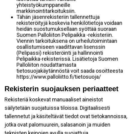
yhteistyökumppaneille
markkinointitarkoituksiin.
Tähän jäsenrekisteriin tallennettuja
rekisteröityjä koskevia henkilötietoja voidaan
heidän suostumuksellaan syöttää suoraan
Suomen Palloliiton Pelipaikka -rekisteriin.
Viennin tarkoituksena on urheilutoimintaan
osallistumiseen vaadittavan lisenssin
(Pelipassi) rekisteröinti ja hallinnointi
Pelipaikka-rekisterissä. Lisätietoja Suomen
Palloliiton noudattamasta
tietosuojakäytännöstä voit saada osoitteesta
https://www.palloliitto.fi/tietosuoja/
Rekisterin suojauksen periaatteet
Rekisteriä koskevat manuaaliset aineistot
säilytetään suojatuissa tiloissa. Digitaalisesti
tallennetut ja käsiteltävät tiedot ovat tietokannoissa,
jotka ovat palomuurein, salasanoin ja muiden
teknisten keinojen avulla suojattuja.