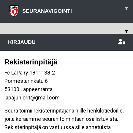
▾
SEURANAVIGOINTI
▾
KIRJAUDU
Rekisterinpitäjä
Fc LaPa ry 1811138-2
Pormestarinkatu 6
53100 Lappeenranta
lapajuniorit@gmail.com
Seura toimii rekisterinpitäjänä niille henkilötiedoille,
joita keräämme seuran toimintaan osallistuvista.
Rekisterinpitäjä on vastuussa sille annetuista