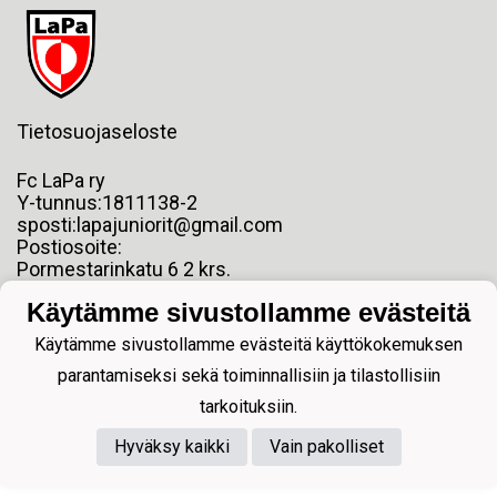
Tietosuojaseloste
Fc LaPa ry
Y-tunnus:1811138-2
sposti:lapajuniorit@gmail.com
Postiosoite:
Pormestarinkatu 6 2 krs.
53100 LAPPEENRANTA
Käytämme sivustollamme evästeitä
Käytämme sivustollamme evästeitä käyttökokemuksen
parantamiseksi sekä toiminnallisiin ja tilastollisiin
tarkoituksiin.
Powered by
Hyväksy kaikki
Vain pakolliset