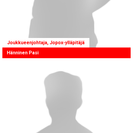
Joukkueenjohtaja, Jopox-ylläpitäjä
Hänninen Pasi