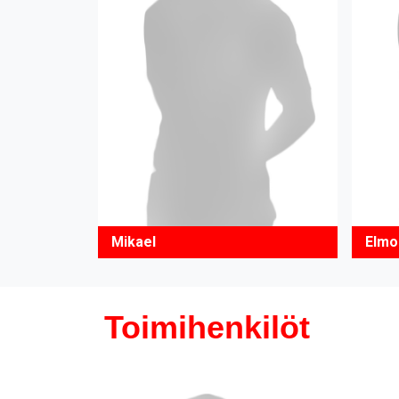
Mikael
Elmo
Toimihenkilöt