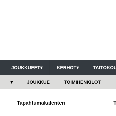
JOUKKUEET
▾
KERHOT
▾
TAITOKOU
▾
JOUKKUE
TOIMIHENKILÖT
Tapahtumakalenteri