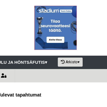
Arkisto
▾
LU JA HÖNTSÄFUTIS
▾
Tulevat tapahtumat