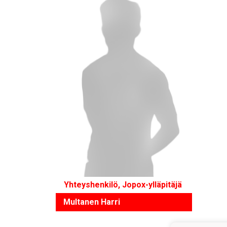
Yhteyshenkilö, Jopox-ylläpitäjä
Multanen Harri