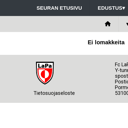
SEURAN ETUSIVU
EDUSTUS
▾
Ei lomakkeita
Fc
Y-tun
spost
Posti
Porme
Tietosuojaseloste
5310