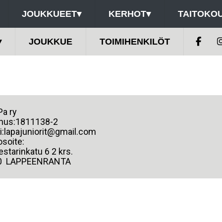
JOUKKUEET
▾
KERHOT
▾
TAITOKOU
▾
JOUKKUE
TOIMIHENKILÖT
 LaPa ry
nus:1811138-2
i:lapajuniorit@gmail.com
osoite:
starinkatu 6 2 krs.
0 LAPPEENRANTA