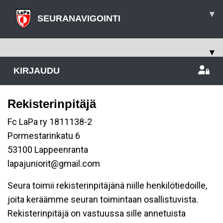
▾
SEURANAVIGOINTI
▾
KIRJAUDU
Rekisterinpitäjä
Fc LaPa ry 1811138-2
Pormestarinkatu 6
53100 Lappeenranta
lapajuniorit@gmail.com
Seura toimii rekisterinpitäjänä niille henkilötiedoille,
joita keräämme seuran toimintaan osallistuvista.
Rekisterinpitäjä on vastuussa sille annetuista