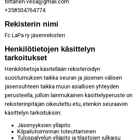
tiittanen.vesa@gmail.com
+358504764774
Rekisterin nimi
Fc LaPa ry jäsenrekisteri
Henkilötietojen käsittelyn
tarkoitukset
Henkilötietoja käsitellään rekisteröidyn
suostumuksen taikka seuran ja jäsenen välisen
jäsensuhteen taikka muun asiallisen yhteyden
perusteella, jolloin lainmukainen käsittelyperuste on
rekisterinpitäjän oikeutettu etu, etenkin seuraaviin
käsittelyn tarkoituksiin:
Jäsenyyksien ylläpito
Kilpailutoiminnan toteuttaminen
Tulospalvelun ylläpito ja tilastojen julkaisu