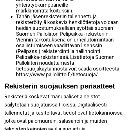
yhteistyökumppaneille
markkinointitarkoituksiin.
Tähän jäsenrekisteriin tallennettuja
rekisteröityjä koskevia henkilötietoja voidaan
heidän suostumuksellaan syöttää suoraan
Suomen Palloliiton Pelipaikka -rekisteriin.
Viennin tarkoituksena on urheilutoimintaan
osallistumiseen vaadittavan lisenssin
(Pelipassi) rekisteröinti ja hallinnointi
Pelipaikka-rekisterissä. Lisätietoja Suomen
Palloliiton noudattamasta
tietosuojakäytännöstä voit saada osoitteesta
https://www.palloliitto.fi/tietosuoja/
Rekisterin suojauksen periaatteet
Rekisteriä koskevat manuaaliset aineistot
säilytetään suojatuissa tiloissa. Digitaalisesti
tallennetut ja käsiteltävät tiedot ovat tietokannoissa,
jotka ovat palomuurein, salasanoin ja muiden
teknisten keinojen avulla suojattuja.