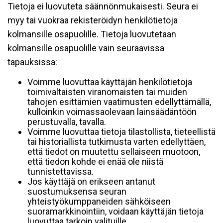
Tietoja ei luovuteta säännönmukaisesti. Seura ei
myy tai vuokraa rekisteröidyn henkilötietoja
kolmansille osapuolille. Tietoja luovutetaan
kolmansille osapuolille vain seuraavissa
tapauksissa:
Voimme luovuttaa käyttäjän henkilötietoja
toimivaltaisten viranomaisten tai muiden
tahojen esittämien vaatimusten edellyttämällä,
kulloinkin voimassaolevaan lainsäädäntöön
perustuvalla, tavalla.
Voimme luovuttaa tietoja tilastollista, tieteellistä
tai historiallista tutkimusta varten edellyttäen,
että tiedot on muutettu sellaiseen muotoon,
että tiedon kohde ei enää ole niistä
tunnistettavissa.
Jos käyttäjä on erikseen antanut
suostumuksensa seuran
yhteistyökumppaneiden sähköiseen
suoramarkkinointiin, voidaan käyttäjän tietoja
luovuttaa tarkoin valituille