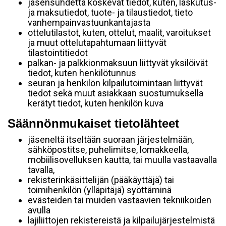
jäsensuhdetta koskevat tiedot, kuten, laskutus-
ja maksutiedot, tuote- ja tilaustiedot, tieto
vanhempainvastuunkantajasta
ottelutilastot, kuten, ottelut, maalit, varoitukset
ja muut ottelutapahtumaan liittyvät
tilastointitiedot
palkan- ja palkkionmaksuun liittyvät yksilöivät
tiedot, kuten henkilötunnus
seuran ja henkilön kilpailutoimintaan liittyvät
tiedot sekä muut asiakkaan suostumuksella
kerätyt tiedot, kuten henkilön kuva
Säännönmukaiset tietolähteet
jäseneltä itseltään suoraan järjestelmään,
sähköpostitse, puhelimitse, lomakkeella,
mobiilisovelluksen kautta, tai muulla vastaavalla
tavalla,
rekisterinkäsittelijän (pääkäyttäjä) tai
toimihenkilön (ylläpitäjä) syöttäminä
evästeiden tai muiden vastaavien tekniikoiden
avulla
lajiliittojen rekistereistä ja kilpailujärjestelmistä