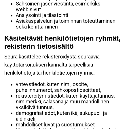
Sähköinen jäsenviestintä, esimerkiksi
webbisivut
Analysointi ja tilastointi
Asiakaspalvelun ja toiminnan toteuttaminen
sekä kehittäminen
Käsiteltävät henkilötietojen ryhmät,
rekisterin tietosisältö
Seura käsittelee rekisteröidystä seuraavia
käyttötarkoituksen kannalta tarpeellisia
henkilötietoja tai henkilötietojen ryhmiä:
yhteystiedot, kuten nimi, osoite,
puhelinnumerot, sähköpostiosoitteet,
rekisteröitymistiedot, kuten käyttäjätunnus,
nimimerkki, salasana ja muu mahdollinen
yksilöivä tunnus,
demografiatiedot, kuten ikä, sukupuoli ja
äidinkieli,
mahdolliset luvat ja suostumukset