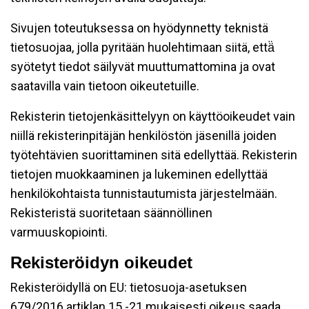
Sivujen toteutuksessa on hyödynnetty teknistä
tietosuojaa, jolla pyritään huolehtimaan siitä, että̈
syötetyt tiedot säilyvät muuttumattomina ja ovat
saatavilla vain tietoon oikeutetuille.
Rekisterin tietojenkäsittelyyn on käyttöoikeudet vain
niillä rekisterinpitäjän henkilöstön jäsenillä joiden
työtehtävien suorittaminen sitä edellyttää. Rekisterin
tietojen muokkaaminen ja lukeminen edellyttää
henkilökohtaista tunnistautumista järjestelmään.
Rekisteristä suoritetaan säännöllinen
varmuuskopiointi.
Rekisteröidyn oikeudet
Rekisteröidyllä on EU: tietosuoja-asetuksen
679/2016 artiklan 15 -21 mukaisesti oikeus saada