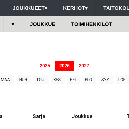
JOUKKUEET
▾
KERHOT
▾
TAITOKOU
▾
JOUKKUE
TOIMIHENKILÖT
2025
2026
2027
MAA
HUH
TOU
KES
HEI
ELO
SYY
LOK
a
Sarja
Joukkue