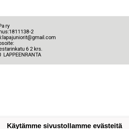
 LaPa ry
nus:1811138-2
i:lapajuniorit@gmail.com
osoite:
starinkatu 6 2 krs.
0 LAPPEENRANTA
Käytämme sivustollamme evästeitä