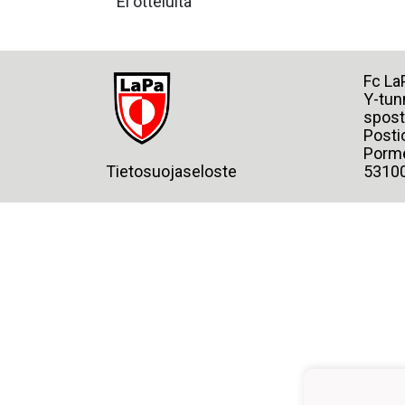
Ei otteluita
Fc
Y-tun
spost
Posti
Porme
Tietosuojaseloste
5310