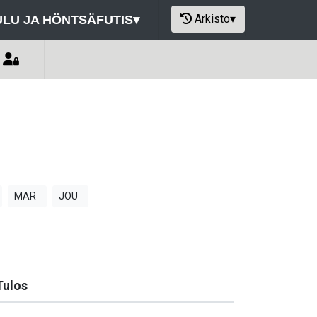
Arkisto
▾
LU JA HÖNTSÄFUTIS
▾
MAR
JOU
Tulos