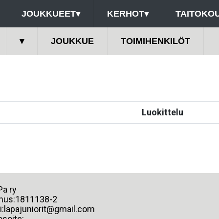
JOUKKUEET
▾
KERHOT
▾
TAITOKOU
▾
JOUKKUE
TOIMIHENKILÖT
Luokittelu
 LaPa ry
nus:1811138-2
i:lapajuniorit@gmail.com
osoite: