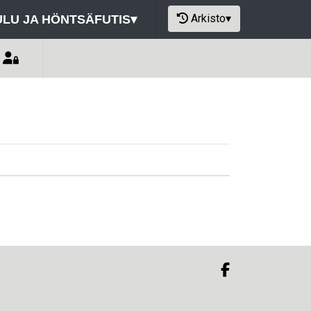
Arkisto
▾
LU JA HÖNTSÄFUTIS
▾