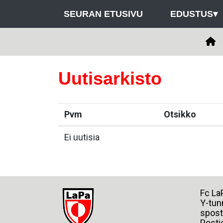
SEURAN ETUSIVU
EDUSTUS
▾
Uutisarkisto
Pvm
Otsikko
Ei uutisia
Fc
Y-tun
spost
Posti