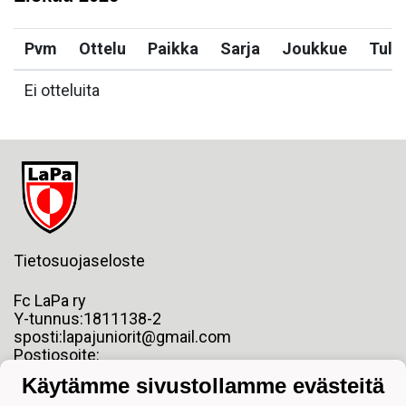
Pvm
Ottelu
Paikka
Sarja
Joukkue
Tulo
Ei otteluita
Tietosuojaseloste
Fc LaPa ry
Y-tunnus:1811138-2
sposti:lapajuniorit@gmail.com
Postiosoite:
Pormestarinkatu 6 2 krs.
Käytämme sivustollamme evästeitä
53100 LAPPEENRANTA