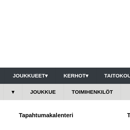
JOUKKUEET
▾
KERHOT
▾
TAITOKOU
▾
JOUKKUE
TOIMIHENKILÖT
Tapahtumakalenteri