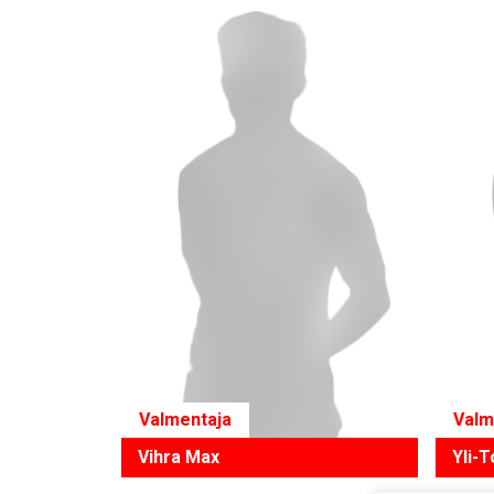
Valmentaja
Valm
Vihra Max
Yli-