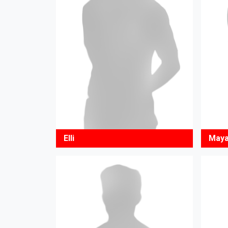
Elli
May