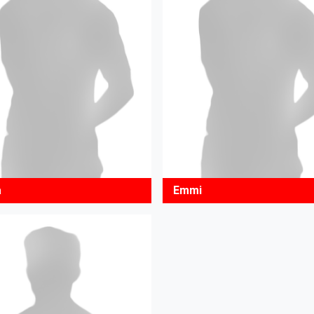
a
Emmi