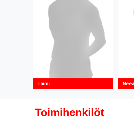
Taimi
Nee
Toimihenkilöt