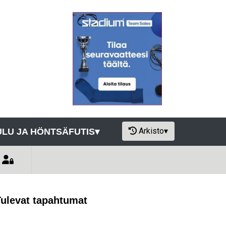
Arkisto
▾
LU JA HÖNTSÄFUTIS
▾
Tulevat tapahtumat