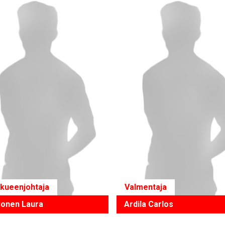
kueenjohtaja
Valmentaja
onen Laura
Ardila Carlos