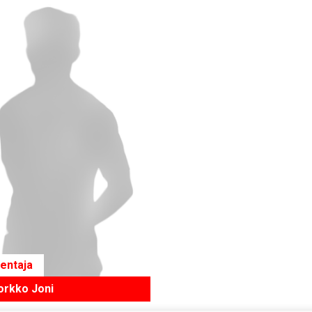
entaja
Torkko Joni