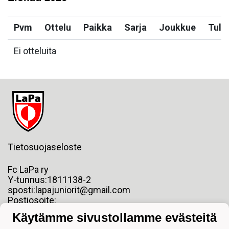
Pvm
Ottelu
Paikka
Sarja
Joukkue
Tulo
Ei otteluita
Tietosuojaseloste
Fc LaPa ry
Y-tunnus:1811138-2
sposti:lapajuniorit@gmail.com
Postiosoite:
Pormestarinkatu 6 2 krs.
Käytämme sivustollamme evästeitä
53100 LAPPEENRANTA